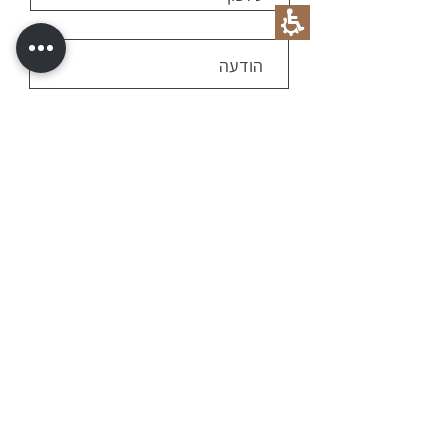
שלח
השאירו פרטים או צרו עמנו קשר בטלפון:
055-
9897974
ונחזור אליכם בהקדם
להתחברות
© שניאור ירחי - ירחי איורים