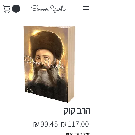
​Shneor Yarhi
הרב קוק
 ‏117.00 ‏₪ 
מחיר
משלוח עד הבית
מחיר