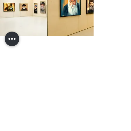
המלצות
דניאל מגריסו
עבודות מדהימות , ושירות מעולה! עם מענה מהיר
ואכפתי !👑 הגיע מהר מאוד וארוז ממש ממש יפה . 👍
👍