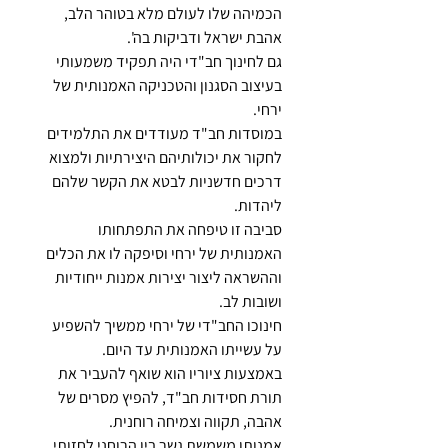
הכמיהה שלו לעולם מלא בטוהר הלב, 
אהבת ישראל ודביקות בה'.
גם לחינוך חב"די היה תפקיד משמעותי 
בעיצוב הסגנון והטכניקה האמנותית של 
ירחי. 
במוסדות חב"ד מעודדים את התלמידים 
לחקור את יכולותיהם היצירתיות ולמצוא 
דרכים חדשניות לבטא את הקשר שלהם 
ליהדות. 
סביבה זו טיפחה את התפתחותו 
האמנותית של ירחי וסיפקה לו את הכלים 
וההשראה ליצור יצירות אמנות ייחודיות 
ושובות לב.
חינוכו החב"די של ירחי ממשיך להשפיע 
על עשייתו האמנותית עד היום. 
באמצעות ציוריו הוא שואף להעביר את 
תורת חסידות חב"ד, להפיץ מסרים של 
אהבה, תקווה וצמיחה רוחנית. 
אמנותו משמשת גשר בין הרוחני לחזותי, 