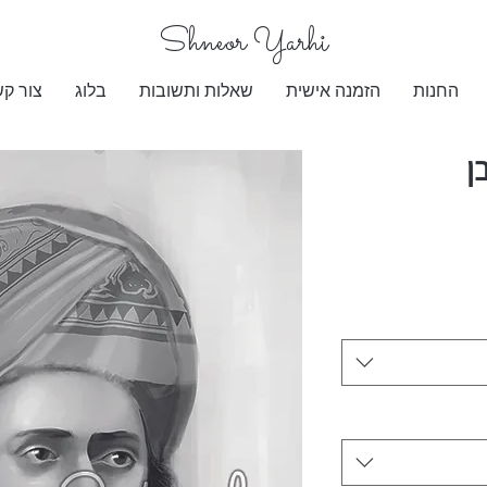
​Shneor Yarhi
החנות
הזמנה אישית
שאלות ותשובות
בלוג
צור ק
ן