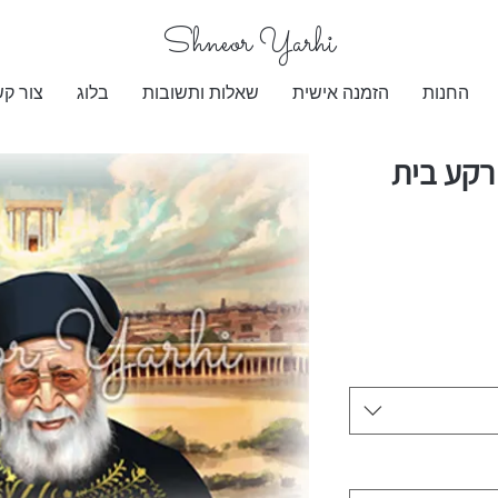
​Shneor Yarhi
החנות
הזמנה אישית
שאלות ותשובות
בלוג
צור ק
רקע בית