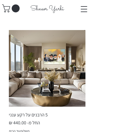
​Shneor Yarhi
5 הרבנים על רקע ענני
מחיר מבצע
החל מ-
משלוח עד הבית